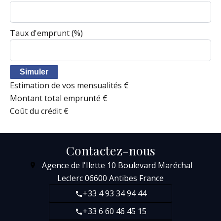
Taux d'emprunt
(%)
Simuler
Estimation de vos mensualités
€
Montant total emprunté
€
Coût du crédit
€
Contactez-nous
Agence de l'Ilette
10 Boulevard Maréchal
Leclerc
06600
Antibes France
+33 4 93 34 94 44
+33 6 60 46 45 15