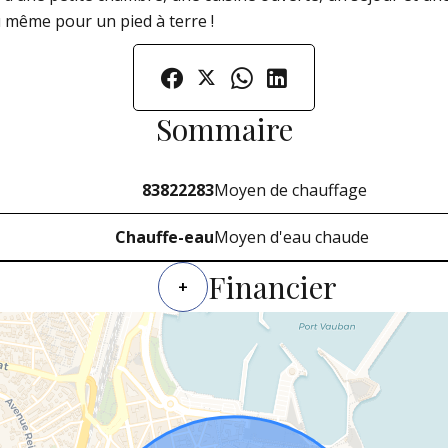
u même pour un pied à terre !
Sommaire
83822283
Moyen de chauffage
Chauffe-eau
Moyen d'eau chaude
Financier
+