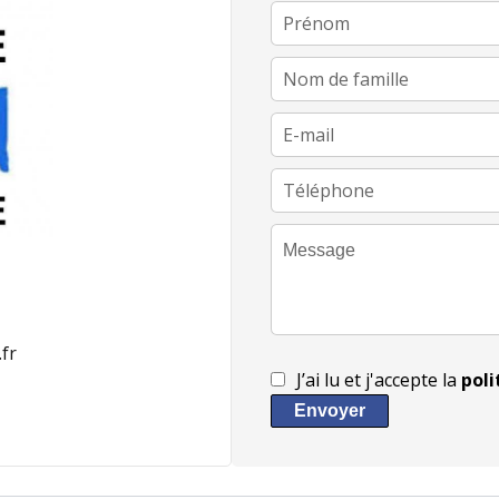
fr
J’ai lu et j'accepte la
poli
Envoyer